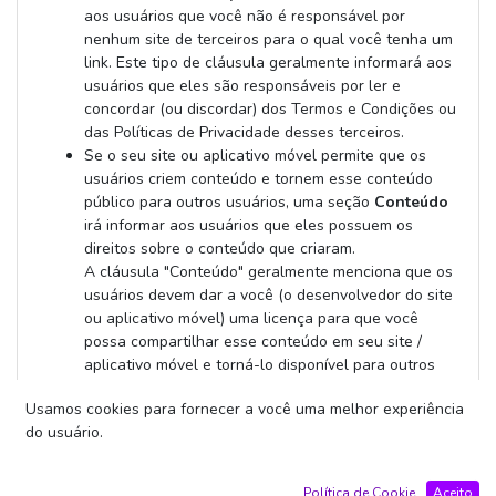
aos usuários que você não é responsável por
nenhum site de terceiros para o qual você tenha um
link. Este tipo de cláusula geralmente informará aos
usuários que eles são responsáveis ​​por ler e
concordar (ou discordar) dos Termos e Condições ou
das Políticas de Privacidade desses terceiros.
Se o seu site ou aplicativo móvel permite que os
usuários criem conteúdo e tornem esse conteúdo
público para outros usuários, uma seção
Conteúdo
irá informar aos usuários que eles possuem os
direitos sobre o conteúdo que criaram.
A cláusula "Conteúdo" geralmente menciona que os
usuários devem dar a você (o desenvolvedor do site
ou aplicativo móvel) uma licença para que você
possa compartilhar esse conteúdo em seu site /
aplicativo móvel e torná-lo disponível para outros
usuários.
Usamos cookies para fornecer a você uma melhor experiência
Como o conteúdo criado por usuários é público para
do usuário.
outros usuários, uma seção de cláusula de
notificação de DMCA (ou violação de direitos
autorais) é útil para informar os usuários e autores
Política de Cookie
Aceito