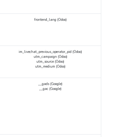
frontend_lang (Odoo)
im_livechat_previous_operator_pid (Odoo)
utm_campaign (Odoo)
utm_source (Odoo)
utm_medium (Odoo)
__gads (Google)
__gac (Google)