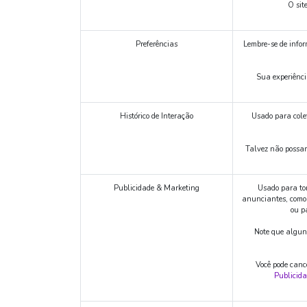
O sit
Preferências
Lembre-se de infor
Sua experiênci
Histórico de Interação
Usado para colet
Talvez não possamo
Publicidade & Marketing
Usado para tor
anunciantes, como 
ou p
Note que alguns
Você pode cance
Publicid