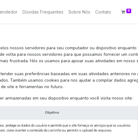
0
vendedor
Dúvidas Frequentes
Sobre Nós
Contato
los nossos servidores para seu computador ou dispositivo enquanto 
e volta para nossos servidores para que possamos fornecer um cont
ais frustrada. Nós os usamos para apoiar suas atividades em nosso si
tender suas preferências baseadas em suas atividades anteriores no no
rados. Também usamos cookies para nos ajudar a compilar dados agrega
de site e ferramentas no futuro.
er armazenadas em seu dispositivo enquanto você visita nosso site:
Objetivo
s, protege os dados do usuário e permite que o site forneça os serviços que os usuários
am, como manter o conteúdo do carrinho ou permitir o upload de arquivos.