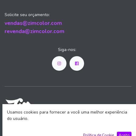
Solicite seu orçamento:
vendas@zimcolor.com
revenda@zimcolor.com
Siga-nos:
Usamos cookies para fornecer a você uma melhor experiência
do usuário.
Início
•
Sobre nós
•
Produtos
Política de Cookie
Aceito