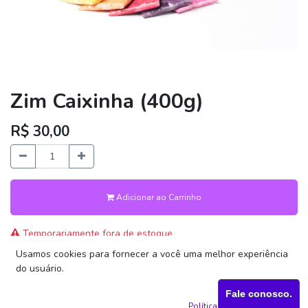
Zim Caixinha (400g)
R$
30,00
Adicionar ao Carrinho
Temporariamente fora de estoque
Usamos cookies para fornecer a você uma melhor experiência
do usuário.
Termos e Condições
Garantia de devolução do dinheiro em 30 dias
Fale conosco.
Envio: 2-3 Dias Úteis
Política de Cookie
Aceito