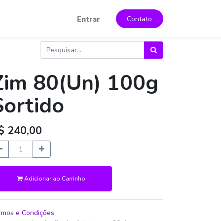
Contato
Entrar
Zim 80(Un) 100g
Sortido
$
240,00
Adicionar ao Carrinho
rmos e Condições